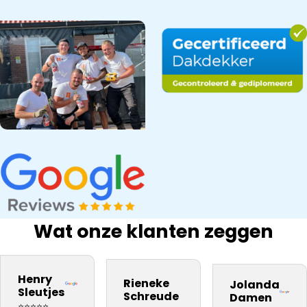
Wat onze klanten zeggen
bedrijf na onze
Snel gewerkt.
kwaliteit
inspectie,
ervaring
Prima
materiaal. Zij
Dakdekker Ja
Henry
Rieneke
Jolanda
daarom aan
kwaliteit.
vakmannen
gebeld, die
Sleutjes
Schreude
Damen
iedereen
Vooral dat
Harrie en Atill
⭐⭐⭐⭐⭐