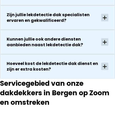
vriendelijkheid
conform
Het is nog
afspraak en
steeds
onverwachte
Zijn jullie lekdetectie dak specialisten
droog!!! Dus
ervaren en gekwalificeerd?
zaken die ze
zeker een 5
tegenkomen
sterren revie
worden
waard door
vakkundig
Kunnen jullie ook andere diensten
zijn
gerepareerd
aanbieden naast lekdetectie dak?
vakkundighei
zonder extra
en snelle
kosten. Maar
service
ook dan
Hoeveel kost de lekdetectie dak dienst en
communeren
zijn er extra kosten?
ze goed en
transparant. I
Servicegebied van onze
kan ze
dakdekkers in Bergen op Zoom
aanraden.
en omstreken